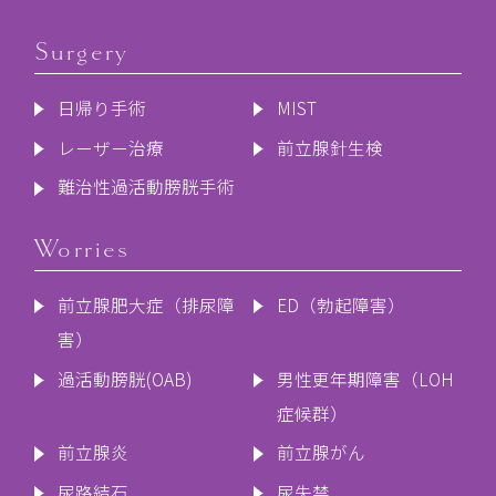
Surgery
日帰り手術
MIST
レーザー治療
前立腺針生検
難治性過活動膀胱手術
Worries
前立腺肥大症（排尿障
ED（勃起障害）
害）
過活動膀胱(OAB)
男性更年期障害（LOH
症候群）
前立腺炎
前立腺がん
尿路結石
尿失禁