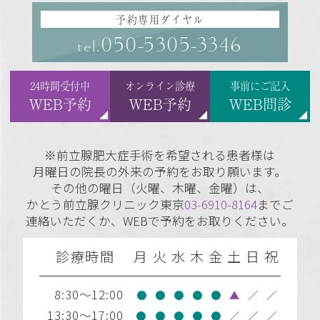
予約専用ダイヤル
050-5305-3346
tel.
24時間受付中
オンライン診療
事前にご記入
WEB予約
WEB予約
WEB問診
※前立腺肥大症手術を希望される患者様は
月曜日の院長の外来の予約をお取り願います。
その他の曜日（火曜、木曜、金曜）は、
かとう前立腺クリニック東京
03-6910-8164
までご
連絡いただくか、WEBで予約をお取りください。
診療時間
月
火
水
木
金
土
日
祝
8:30～12:00
●
●
●
●
●
▲
／
／
13:30～17:00
●
●
●
●
●
／
／
／