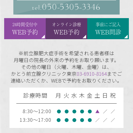
050-5305-3346
tel.
24時間受付中
オンライン診療
事前にご記入
WEB予約
WEB予約
WEB問診
※前立腺肥大症手術を希望される患者様は
月曜日の院長の外来の予約をお取り願います。
その他の曜日（火曜、木曜、金曜）は、
かとう前立腺クリニック東京
03-6910-8164
までご
連絡いただくか、WEBで予約をお取りください。
診療時間
月
火
水
木
金
土
日
祝
8:30～12:00
●
●
●
●
●
▲
／
／
13:30～17:00
●
●
●
●
●
／
／
／