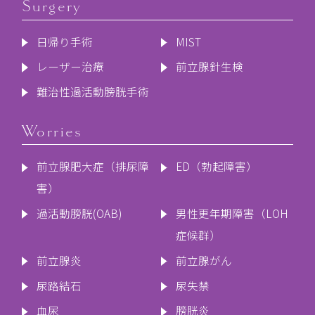
Surgery
日帰り手術
MIST
レーザー治療
前立腺針生検
難治性過活動膀胱手術
Worries
前立腺肥大症（排尿障
ED（勃起障害）
害）
過活動膀胱(OAB)
男性更年期障害（LOH
症候群）
前立腺炎
前立腺がん
尿路結石
尿失禁
血尿
膀胱炎