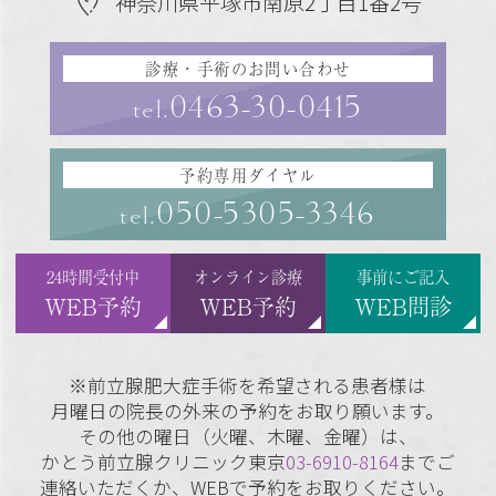
神奈川県平塚市南原2丁目1番2号
診療・手術のお問い合わせ
0463-30-0415
tel.
予約専用ダイヤル
050-5305-3346
tel.
24時間受付中
オンライン診療
事前にご記入
WEB予約
WEB予約
WEB問診
※前立腺肥大症手術を希望される患者様は
月曜日の院長の外来の予約をお取り願います。
その他の曜日（火曜、木曜、金曜）は、
かとう前立腺クリニック東京
03-6910-8164
までご
連絡いただくか、WEBで予約をお取りください。