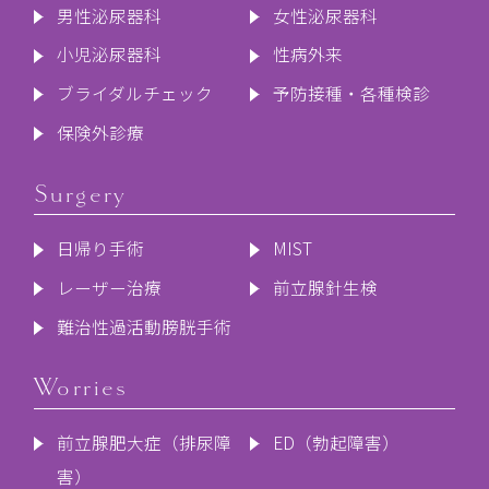
男性泌尿器科
女性泌尿器科
小児泌尿器科
性病外来
ブライダルチェック
予防接種・各種検診
保険外診療
Surgery
日帰り手術
MIST
レーザー治療
前立腺針生検
難治性過活動膀胱手術
Worries
前立腺肥大症（排尿障
ED（勃起障害）
害）