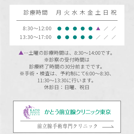
診療時間
月
火
水
木
金
土
日
祝
8:30～12:00
●
●
●
●
●
▲
／
／
13:30～17:00
●
●
●
●
●
／
／
／
▲
…土曜の診療時間は、8:30～14:00です。
※診察の受付時間は
診療終了時間の30分前までです。
※手術・検査は、予約制にて6:00～8:30、
11:30～13:30に行います。
休診日：日曜、祝日
前立腺手術専門クリニック