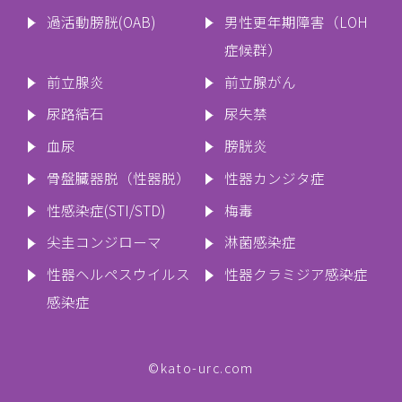
過活動膀胱(OAB)
男性更年期障害（LOH
症候群）
前立腺炎
前立腺がん
尿路結石
尿失禁
血尿
膀胱炎
骨盤臓器脱（性器脱）
性器カンジタ症
性感染症(STI/STD)
梅毒
尖圭コンジローマ
淋菌感染症
性器ヘルペスウイルス
性器クラミジア感染症
感染症
©kato-urc.com