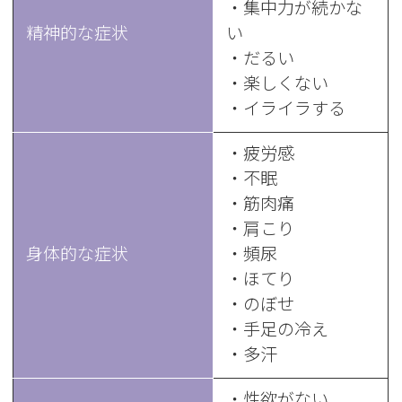
・集中力が続かな
精神的な症状
い
・だるい
・楽しくない
・イライラする
・疲労感
・不眠
・筋肉痛
・肩こり
身体的な症状
・頻尿
・ほてり
・のぼせ
・手足の冷え
・多汗
・性欲がない